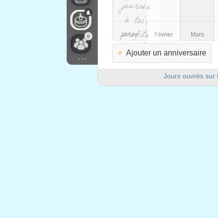
à toi,
Janvier
Février
Mars
0
bien!
+
Ajouter un anniversaire
...
Jours ouvrés sur 