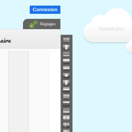
Connexion
Réglages
chaque jour
saire