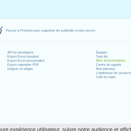
Passez à Premium pour supprimer les publicités et plus encore
API for developers
Équipes
Export Excel standard
Todo list
Mes anniversaires
Export Excel personnalisé
Export calendrier PDF
Centre de rappels
Intégrer un widget
Mon planning
L'optimiseur de vacance
Café du matin
ure expérience utilisateur, suivre notre audience et affic