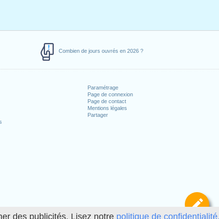
Combien de jours ouvrés en 2026 ?
Paramétrage
Page de connexion
Page de contact
Mentions légales
Partager
s
Dé
her des publicités. Lisez notre
politique de confidentialité