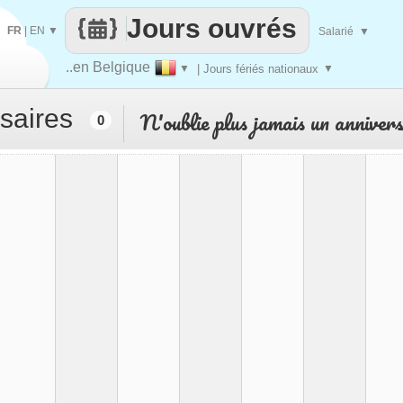
Jours ouvrés
FR
|
EN
▼
Salarié
▼
..en Belgique
▼
| Jours fériés nationaux
▼
saires
N'oublie plus jamais un anniver
0