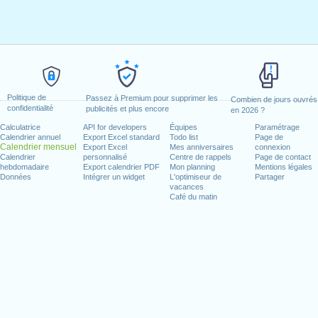
Politique de
Passez à Premium pour supprimer les
Combien de jours ouvrés
confidentialité
publicités et plus encore
en 2026 ?
Calculatrice
API for developers
Équipes
Paramétrage
Calendrier annuel
Export Excel standard
Todo list
Page de
Calendrier mensuel
Export Excel
Mes anniversaires
connexion
Calendrier
personnalisé
Centre de rappels
Page de contact
hebdomadaire
Export calendrier PDF
Mon planning
Mentions légales
Données
Intégrer un widget
L'optimiseur de
Partager
vacances
Café du matin