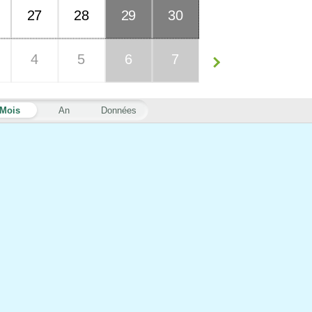
27
28
29
30
4
5
6
7
Mois
An
Données