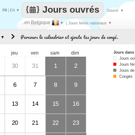
Jours ouvrés
FR
|
EN
▼
Salarié
▼
..en Belgique
▼
| Jours fériés nationaux
▼
Faire
Parcours le calendrier et ajoute tes jours de congé.
▼
que
Jours dans
jeu
ven
sam
dim
Jours ou
Jours fér
30
31
1
2
Jours de
Congés
6
7
8
9
13
14
15
16
20
21
22
23