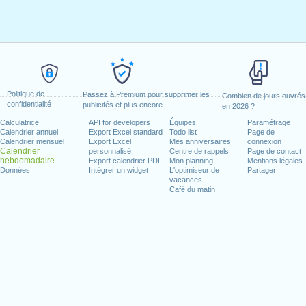
Politique de
Passez à Premium pour supprimer les
Combien de jours ouvrés
confidentialité
publicités et plus encore
en 2026 ?
Calculatrice
API for developers
Équipes
Paramétrage
Calendrier annuel
Export Excel standard
Todo list
Page de
Calendrier mensuel
Export Excel
Mes anniversaires
connexion
Calendrier
personnalisé
Centre de rappels
Page de contact
hebdomadaire
Export calendrier PDF
Mon planning
Mentions légales
Données
Intégrer un widget
L'optimiseur de
Partager
vacances
Café du matin