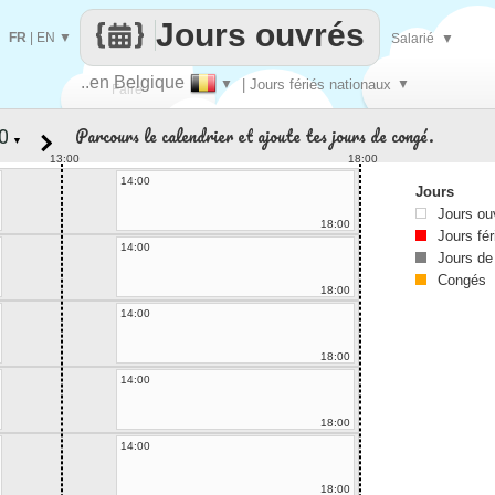
Jours ouvrés
FR
|
EN
▼
Salarié
▼
..en Belgique
▼
| Jours fériés nationaux
▼
Faire
Parcours le calendrier et ajoute tes jours de congé.
▼
que
13:00
18:00
14:00
Jours
Jours ou
18:00
Jours fér
14:00
Jours de
Congés
18:00
14:00
18:00
14:00
18:00
14:00
18:00