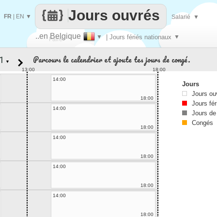
Jours ouvrés
FR
|
EN
▼
Salarié
▼
..en Belgique
▼
| Jours fériés nationaux
▼
Faire
Parcours le calendrier et ajoute tes jours de congé.
▼
que
13:00
18:00
14:00
Jours
Jours ou
18:00
Jours fér
14:00
Jours de
Congés
18:00
14:00
18:00
14:00
18:00
14:00
18:00