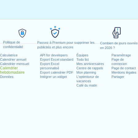
Politique de
Passez à Premium pour supprimer les
Combien de jours ouvrés
confidentialité
publicités et plus encore
en 2026 ?
Calculatrice
API for developers
Équipes
Paramétrage
Calendrier annuel
Export Excel standard
Todo list
Page de
Calendrier mensuel
Export Excel
Mes anniversaires
connexion
Calendrier
personnalisé
Centre de rappels
Page de contact
hebdomadaire
Export calendrier PDF
Mon planning
Mentions légales
Données
Intégrer un widget
L'optimiseur de
Partager
vacances
Café du matin