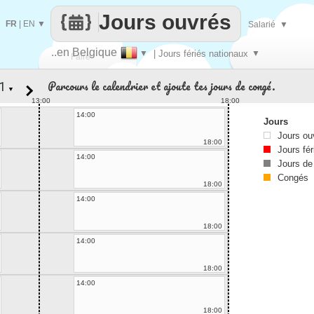
Jours ouvrés
FR
|
EN
▼
Salarié
▼
..en Belgique
▼
| Jours fériés nationaux
▼
Faire
Parcours le calendrier et ajoute tes jours de congé.
▼
que
13:00
18:00
14:00
Jours
Jours ou
18:00
Jours fér
14:00
Jours de
Congés
18:00
14:00
18:00
14:00
18:00
14:00
18:00