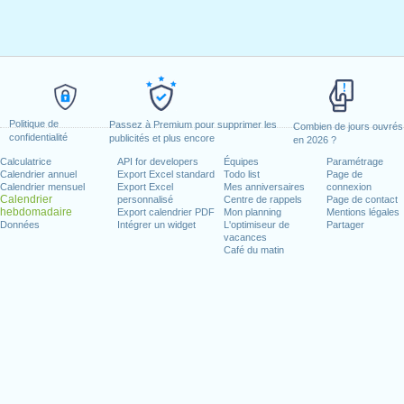
Politique de
Passez à Premium pour supprimer les
Combien de jours ouvrés
confidentialité
publicités et plus encore
en 2026 ?
Calculatrice
API for developers
Équipes
Paramétrage
Calendrier annuel
Export Excel standard
Todo list
Page de
Calendrier mensuel
Export Excel
Mes anniversaires
connexion
Calendrier
personnalisé
Centre de rappels
Page de contact
hebdomadaire
Export calendrier PDF
Mon planning
Mentions légales
Données
Intégrer un widget
L'optimiseur de
Partager
vacances
Café du matin