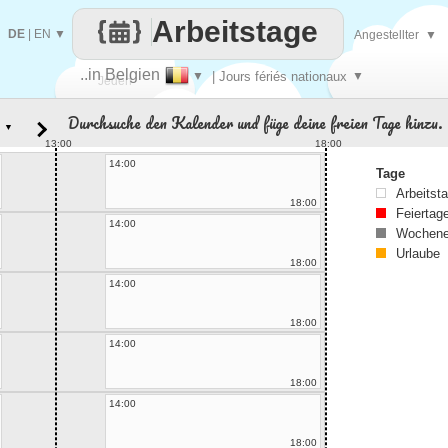
Arbeitstage
DE
|
EN
▼
Angestellter
▼
..in Belgien
▼
| Jours fériés nationaux
▼
Jeden
Durchsuche den Kalender und füge deine freien Tage hinzu.
▼
Tag
13:00
18:00
14:00
Tage
Arbeitst
18:00
Feiertag
14:00
Wochene
Urlaube
18:00
14:00
18:00
14:00
18:00
14:00
18:00