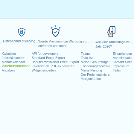
Datenschutzerklärung
Werde Premium, um Werbung zu
Wie viele Arbeitstage im
entfernen und mehr
Jahr 2026?
Kalkulator
API for developers
Teams
Einstellungen
Jahreskalender
Standard-Excel-Export
Todo list
Anmeldeseite
Monatskalender
Benutzerdefinierter Excel-Export
Meine Geburtstage
Kontakt-Seite
Wochenkalender
Kalender als PDF exportieren
Erinnerungszentrale
Impressum
Angaben
Widget einbetten
Meine Planung
Teilen
Der Ferienoptimierer
Morgenkaffee