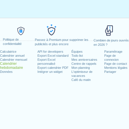
Politique de
Passez à Premium pour supprimer les
Combien de jours ouvrés
confidentialité
publicités et plus encore
en 2026 ?
Calculatrice
API for developers
Équipes
Paramétrage
Calendrier annuel
Export Excel standard
Todo list
Page de
Calendrier mensuel
Export Excel
Mes anniversaires
connexion
Calendrier
personnalisé
Centre de rappels
Page de contact
hebdomadaire
Export calendrier PDF
Mon planning
Mentions légales
Données
Intégrer un widget
L'optimiseur de
Partager
vacances
Café du matin