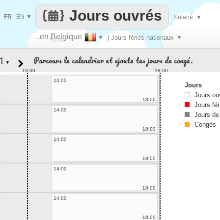
Jours ouvrés
FR
|
EN
▼
Salarié
▼
..en Belgique
▼
| Jours fériés nationaux
▼
Faire
Parcours le calendrier et ajoute tes jours de congé.
▼
que
13:00
18:00
14:00
Jours
Jours ou
18:00
Jours fér
14:00
Jours de
Congés
18:00
14:00
18:00
14:00
18:00
14:00
18:00