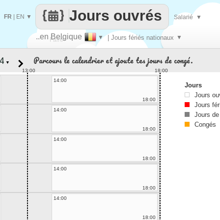
Jours ouvrés
FR
|
EN
▼
Salarié
▼
..en Belgique
▼
| Jours fériés nationaux
▼
Faire
Parcours le calendrier et ajoute tes jours de congé.
▼
que
13:00
18:00
14:00
Jours
Jours ou
18:00
Jours fér
14:00
Jours de
Congés
18:00
14:00
18:00
14:00
18:00
14:00
18:00