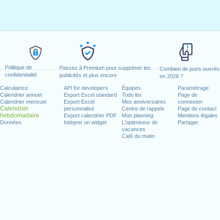
Politique de
Passez à Premium pour supprimer les
Combien de jours ouvrés
confidentialité
publicités et plus encore
en 2026 ?
Calculatrice
API for developers
Équipes
Paramétrage
Calendrier annuel
Export Excel standard
Todo list
Page de
Calendrier mensuel
Export Excel
Mes anniversaires
connexion
Calendrier
personnalisé
Centre de rappels
Page de contact
hebdomadaire
Export calendrier PDF
Mon planning
Mentions légales
Données
Intégrer un widget
L'optimiseur de
Partager
vacances
Café du matin