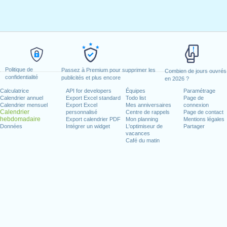
Politique de
Passez à Premium pour supprimer les
Combien de jours ouvrés
confidentialité
publicités et plus encore
en 2026 ?
Calculatrice
API for developers
Équipes
Paramétrage
Calendrier annuel
Export Excel standard
Todo list
Page de
Calendrier mensuel
Export Excel
Mes anniversaires
connexion
Calendrier
personnalisé
Centre de rappels
Page de contact
hebdomadaire
Export calendrier PDF
Mon planning
Mentions légales
Données
Intégrer un widget
L'optimiseur de
Partager
vacances
Café du matin