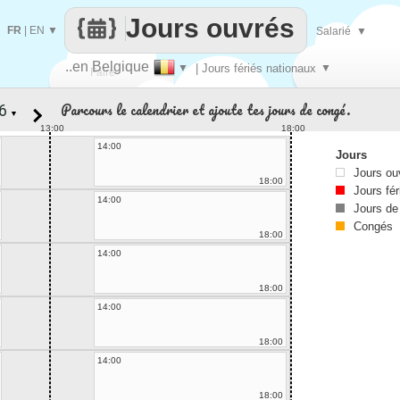
Jours ouvrés
FR
|
EN
▼
Salarié
▼
..en Belgique
▼
| Jours fériés nationaux
▼
Faire
Parcours le calendrier et ajoute tes jours de congé.
▼
que
13:00
18:00
14:00
Jours
Jours ou
18:00
Jours fér
14:00
Jours de
Congés
18:00
14:00
18:00
14:00
18:00
14:00
18:00