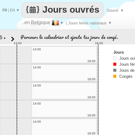
Jours ouvrés
FR
|
EN
▼
Salarié
▼
..en Belgique
▼
| Jours fériés nationaux
▼
Faire
Parcours le calendrier et ajoute tes jours de congé.
▼
que
13:00
18:00
14:00
Jours
Jours ou
18:00
Jours fér
14:00
Jours de
Congés
18:00
14:00
18:00
14:00
18:00
14:00
18:00