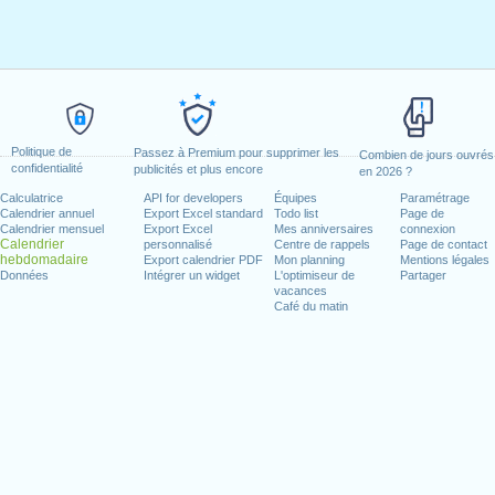
Politique de
Passez à Premium pour supprimer les
Combien de jours ouvrés
confidentialité
publicités et plus encore
en 2026 ?
Calculatrice
API for developers
Équipes
Paramétrage
Calendrier annuel
Export Excel standard
Todo list
Page de
Calendrier mensuel
Export Excel
Mes anniversaires
connexion
Calendrier
personnalisé
Centre de rappels
Page de contact
hebdomadaire
Export calendrier PDF
Mon planning
Mentions légales
Données
Intégrer un widget
L'optimiseur de
Partager
vacances
Café du matin