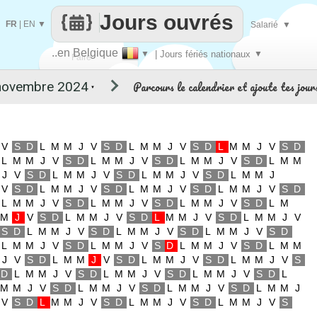
Jours ouvrés
FR
|
EN
▼
Salarié
▼
..en Belgique
▼
| Jours fériés nationaux
▼
Faire
Parcours le calendrier et ajoute tes jour
▼
que
V
S
D
L
M
M
J
V
S
D
L
M
M
J
V
S
D
L
M
M
J
V
S
D
L
M
M
J
V
S
D
L
M
M
J
V
S
D
L
M
M
J
V
S
D
L
M
M
J
V
S
D
L
M
M
J
V
S
D
L
M
M
J
V
S
D
L
M
M
J
V
S
D
L
M
M
J
V
S
D
L
M
M
J
V
S
D
L
M
M
J
V
S
D
L
M
M
J
V
S
D
L
M
M
J
V
S
D
L
M
M
J
V
S
D
L
M
M
J
V
S
D
L
M
M
J
V
S
D
L
M
M
J
V
S
D
L
M
M
J
V
S
D
L
M
M
J
V
S
D
L
M
M
J
V
S
D
L
M
M
J
V
S
D
L
M
M
J
V
S
D
L
M
M
J
V
S
D
L
M
M
J
V
S
D
L
M
M
J
V
S
D
L
M
M
J
V
S
D
L
M
M
J
V
S
D
L
M
M
J
V
S
D
L
M
M
J
V
S
D
L
M
M
J
V
S
D
L
M
M
J
V
S
D
L
M
M
J
V
S
D
L
M
M
J
V
S
D
L
M
M
J
V
S
D
L
M
M
J
V
S
D
L
M
M
J
V
S
D
L
M
M
J
V
S
D
L
M
M
J
V
S