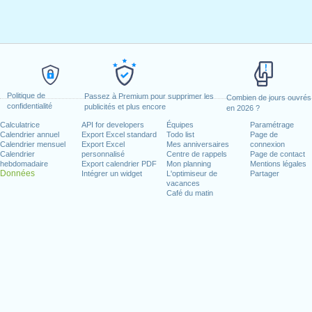
Politique de
Passez à Premium pour supprimer les
Combien de jours ouvrés
confidentialité
publicités et plus encore
en 2026 ?
Calculatrice
API for developers
Équipes
Paramétrage
Calendrier annuel
Export Excel standard
Todo list
Page de
Calendrier mensuel
Export Excel
Mes anniversaires
connexion
Calendrier
personnalisé
Centre de rappels
Page de contact
hebdomadaire
Export calendrier PDF
Mon planning
Mentions légales
Données
Intégrer un widget
L'optimiseur de
Partager
vacances
Café du matin