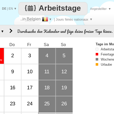
Arbeitstage
DE
|
EN
▼
Angestellter
▼
..in Belgien
▼
| Jours fériés nationaux
▼
Jeden
Durchsuche den Kalender und füge deine freien Tage hinzu.
▼
Tag
Tage im Mo
Do
Fr
Sa
So
Arbeitst
Feiertag
2
3
4
5
Wochene
ag
Urlaube
9
10
11
12
16
17
18
19
23
24
25
26