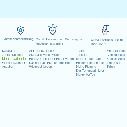
Datenschutzerklärung
Werde Premium, um Werbung zu
Wie viele Arbeitstage im
entfernen und mehr
Jahr 2026?
Kalkulator
API for developers
Teams
Einstellungen
Jahreskalender
Standard-Excel-Export
Todo list
Anmeldeseite
Monatskalender
Benutzerdefinierter Excel-Export
Meine Geburtstage
Kontakt-Seite
Wochenkalender
Kalender als PDF exportieren
Erinnerungszentrale
Impressum
Angaben
Widget einbetten
Meine Planung
Teilen
Der Ferienoptimierer
Morgenkaffee