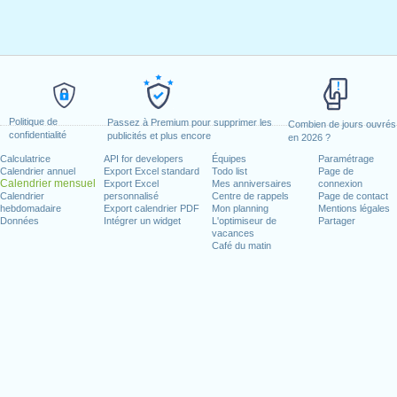
Politique de
Passez à Premium pour supprimer les
Combien de jours ouvrés
confidentialité
publicités et plus encore
en 2026 ?
Calculatrice
API for developers
Équipes
Paramétrage
Calendrier annuel
Export Excel standard
Todo list
Page de
Calendrier mensuel
Export Excel
Mes anniversaires
connexion
Calendrier
personnalisé
Centre de rappels
Page de contact
hebdomadaire
Export calendrier PDF
Mon planning
Mentions légales
Données
Intégrer un widget
L'optimiseur de
Partager
vacances
Café du matin