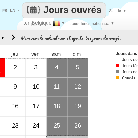
Jours ouvrés
FR
|
EN
▼
Salarié
▼
..en Belgique
▼
| Jours fériés nationaux
▼
Faire
Parcours le calendrier et ajoute tes jours de congé.
▼
que
Jours dans
jeu
ven
sam
dim
Jours ou
Jours fér
2
3
4
5
Jours de
An
Congés
9
10
11
12
16
17
18
19
23
24
25
26