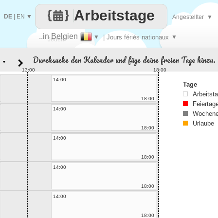
Arbeitstage
DE
|
EN
▼
Angestellter
▼
..in Belgien
▼
| Jours fériés nationaux
▼
Jeden
Durchsuche den Kalender und füge deine freien Tage hinzu.
▼
Tag
13:00
18:00
14:00
Tage
Arbeitst
18:00
Feiertag
14:00
Wochene
Urlaube
18:00
14:00
18:00
14:00
18:00
14:00
18:00