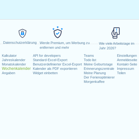
Datenschutzerklärung
Werde Premium, um Werbung zu
Wie viele Arbeitstage im
entfernen und mehr
Jahr 2026?
Kalkulator
API for developers
Teams
Einstellungen
Jahreskalender
Standard-Excel-Export
Todo list
Anmeldeseite
Monatskalender
Benutzerdefinierter Excel-Export
Meine Geburtstage
Kontakt-Seite
Wochenkalender
Kalender als PDF exportieren
Erinnerungszentrale
Impressum
Angaben
Widget einbetten
Meine Planung
Teilen
Der Ferienoptimierer
Morgenkaffee