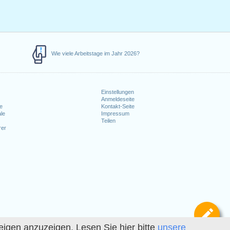
Wie viele Arbeitstage im Jahr 2026?
Einstellungen
Anmeldeseite
e
Kontakt-Seite
le
Impressum
Teilen
rer
Def
igen anzuzeigen. Lesen Sie hier bitte
unsere