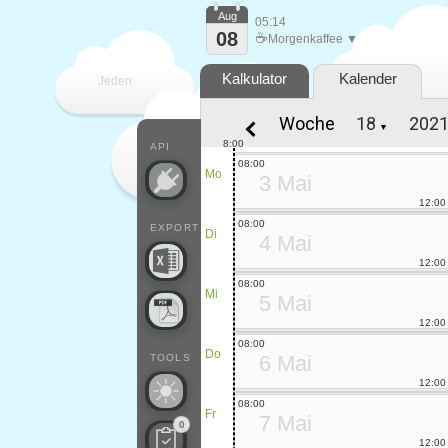
Aug
05:14
08
☕
Morgenkaffee ▼
Kalkulator
Kalender
Jeden
Woche
▼
Tag
8:00
API
08:00
Mo
3 Mai
12:00
08:00
EXPORT
Di
4 Mai
12:00
08:00
Mi
5 Mai
12:00
08:00
Do
6 Mai
TOOLS
12:00
08:00
Fr
7 Mai
0
12:00