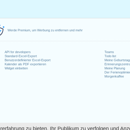
Werde Premium, um Werbung zu entfernen und mehr
API for developers
Teams
Standard-Excel-Export
Todo list
Benutzerdefinierter Excel-Export
Meine Geburtstag
Kalender als PDF exportieren
Erinnerungszentra
Widget einbetten
Meine Planung
Der Ferienoptimie
Morgenkaffee
fahrung zu bieten, Ihr Publikum zu verfolgen und Anze