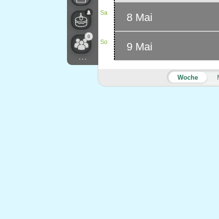
Sa
8 Mai
0
So
9 Mai
...
Woche