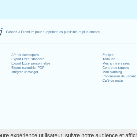
Passez à Premium pour supprimer les publicités et plus encore
API for developers
Équipes
Export Excel standard
Todo list
Export Excel personnalisé
Mes anniversaires
Export calendrier PDF
Centre de rappels
Intégrer un widget
Mon planning
L'optimiseur de vacan
Café du matin
ure expérience utilisateur, suivre notre audience et affic