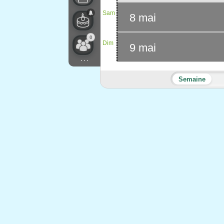
Sam
8 mai
0
Dim
9 mai
...
Semaine