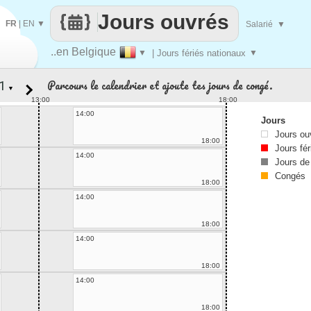
Jours ouvrés
FR
|
EN
▼
Salarié
▼
..en Belgique
▼
| Jours fériés nationaux
▼
Parcours le calendrier et ajoute tes jours de congé.
▼
13:00
18:00
14:00
Jours
Jours ou
18:00
Jours fér
14:00
Jours de
Congés
18:00
14:00
18:00
14:00
18:00
14:00
18:00