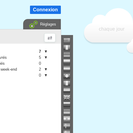
Connexion
Réglages
chaque jour
7
▼
vrés
5
▼
iés
0
 week-end
2
▼
0
▼