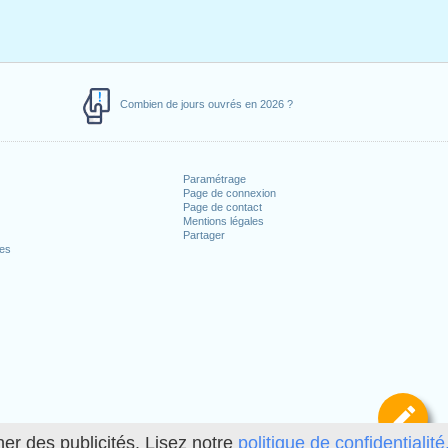
Combien de jours ouvrés en 2026 ?
Paramétrage
Page de connexion
Page de contact
Mentions légales
Partager
ces
Dé
her des publicités. Lisez notre
politique de confidentialité