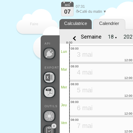
aoû
07:31
07
☕
Café du matin ▼
Calculatrice
Calendrier
Faire
Semaine
▼
que
8:00
API
08:00
Lun
3 mai
12:00
08:00
EXPORT
Mar
4 mai
12:00
08:00
Mer
5 mai
12:00
08:00
Jeu
6 mai
OUTILS
12:00
08:00
Ven
7 mai
0
12:00