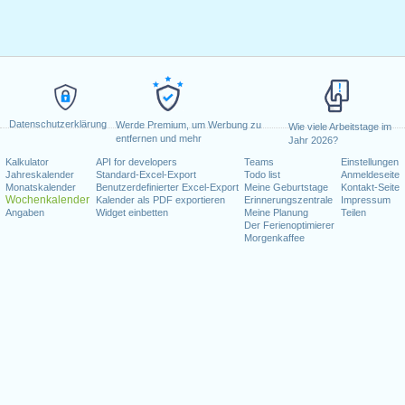
Datenschutzerklärung
Werde Premium, um Werbung zu
Wie viele Arbeitstage im
entfernen und mehr
Jahr 2026?
Kalkulator
API for developers
Teams
Einstellungen
Jahreskalender
Standard-Excel-Export
Todo list
Anmeldeseite
Monatskalender
Benutzerdefinierter Excel-Export
Meine Geburtstage
Kontakt-Seite
Wochenkalender
Kalender als PDF exportieren
Erinnerungszentrale
Impressum
Angaben
Widget einbetten
Meine Planung
Teilen
Der Ferienoptimierer
Morgenkaffee