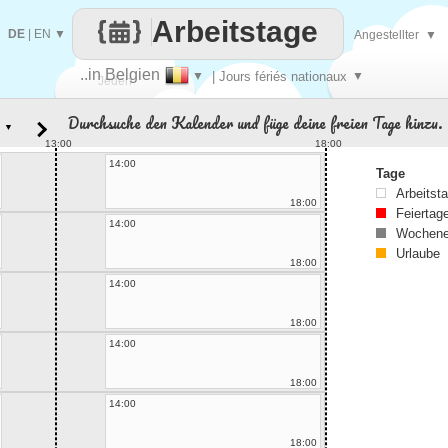
Arbeitstage
DE
|
EN
▼
Angestellter
▼
..in Belgien
▼
| Jours fériés nationaux
▼
Jeden
Durchsuche den Kalender und füge deine freien Tage hinzu.
▼
Tag
13:00
18:00
14:00
Tage
Arbeitst
18:00
Feiertag
14:00
Wochene
Urlaube
18:00
14:00
18:00
14:00
18:00
14:00
18:00