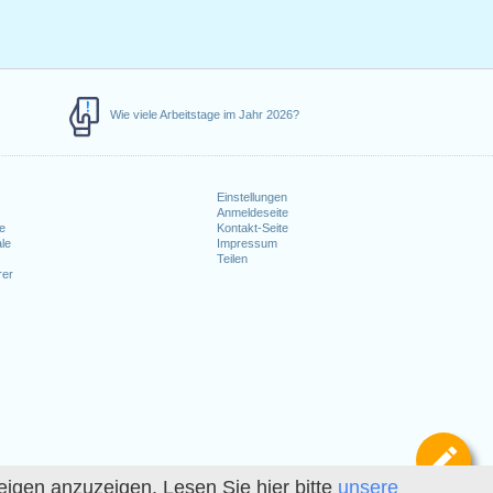
Wie viele Arbeitstage im Jahr 2026?
Einstellungen
Anmeldeseite
e
Kontakt-Seite
le
Impressum
Teilen
rer
Def
igen anzuzeigen. Lesen Sie hier bitte
unsere