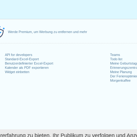
Werde Premium, um Werbung zu entfernen und mehr
API for developers
Teams
Standard-Excel-Export
Todo list
Benutzerdefinierter Excel-Export
Meine Geburtstag
Kalender als PDF exportieren
Erinnerungszentra
Widget einbetten
Meine Planung
Der Ferienoptimie
Morgenkaffee
fahrung zu bieten, Ihr Publikum zu verfolgen und Anze