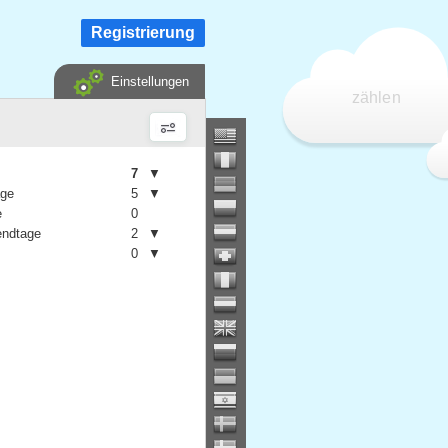
Registrierung
Einstellungen
zählen
7
▼
age
5
▼
e
0
ndtage
2
▼
0
▼