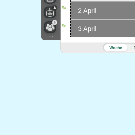
Sa
2 April
0
So
3 April
...
Woche