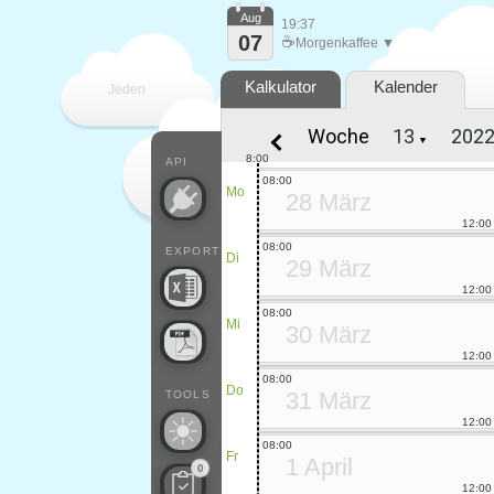
Aug
19:37
07
☕
Morgenkaffee ▼
Kalkulator
Kalender
Jeden
Woche
▼
Tag
8:00
API
08:00
Mo
28 März
12:00
08:00
EXPORT
Di
29 März
12:00
08:00
Mi
30 März
12:00
08:00
Do
31 März
TOOLS
12:00
08:00
Fr
1 April
0
12:00