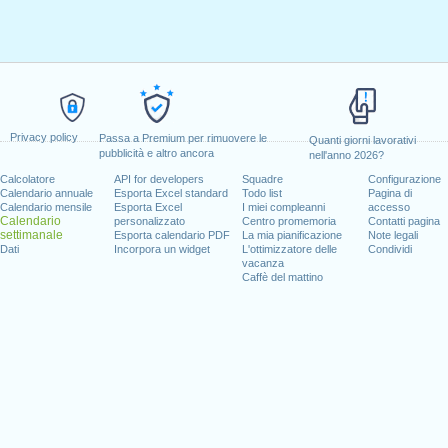
Privacy policy
Passa a Premium per rimuovere le
Quanti giorni lavorativi
pubblicità e altro ancora
nell'anno 2026?
Calcolatore
API for developers
Squadre
Configurazione
Calendario annuale
Esporta Excel standard
Todo list
Pagina di
Calendario mensile
Esporta Excel
I miei compleanni
accesso
Calendario
personalizzato
Centro promemoria
Contatti pagina
settimanale
Esporta calendario PDF
La mia pianificazione
Note legali
Dati
Incorpora un widget
L'ottimizzatore delle
Condividi
vacanza
Caffè del mattino