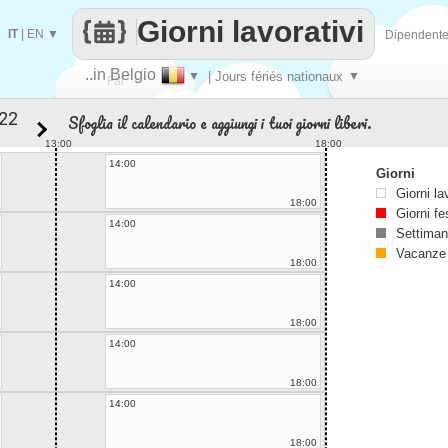
Giorni lavorativi
IT
|
EN
▼
Dipendent
..in Belgio
▼
| Jours fériés nationaux
▼
Fai
Sfoglia il calendario e aggiungi i tuoi giorni liberi.
contare
13:00
18:00
14:00
Giorni
Giorni la
18:00
Giorni fe
14:00
Settiman
Vacanze
18:00
14:00
18:00
14:00
18:00
14:00
18:00