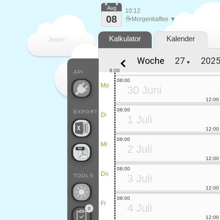
Aug
10:12
08
☕
Morgenkaffee ▼
Kalkulator
Kalender
Jeden
Woche
▼
Tag
8:00
API
08:00
Mo
30 Juni
12:00
08:00
EXPORT
Di
1 Juli
12:00
08:00
Mi
2 Juli
12:00
08:00
Do
3 Juli
TOOLS
12:00
08:00
Fr
4 Juli
0
12:00