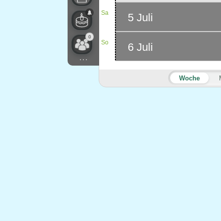
Sa
5 Juli
0
So
6 Juli
...
Woche