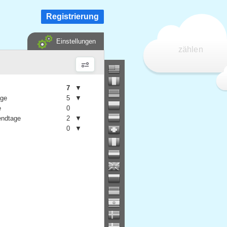
Registrierung
Einstellungen
zählen
7
▼
age
5
▼
e
0
ndtage
2
▼
0
▼