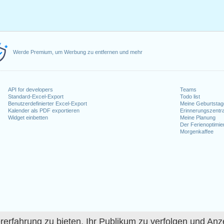
Werde Premium, um Werbung zu entfernen und mehr
API for developers
Teams
Standard-Excel-Export
Todo list
Benutzerdefinierter Excel-Export
Meine Geburtstag
Kalender als PDF exportieren
Erinnerungszentra
Widget einbetten
Meine Planung
Der Ferienoptimie
Morgenkaffee
fahrung zu bieten, Ihr Publikum zu verfolgen und Anze