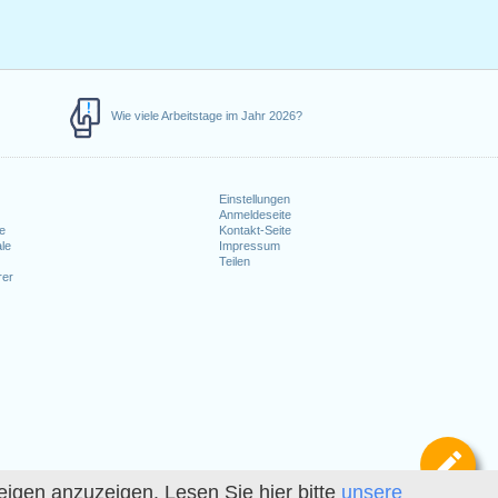
Wie viele Arbeitstage im Jahr 2026?
Einstellungen
Anmeldeseite
e
Kontakt-Seite
le
Impressum
Teilen
rer
Def
igen anzuzeigen. Lesen Sie hier bitte
unsere