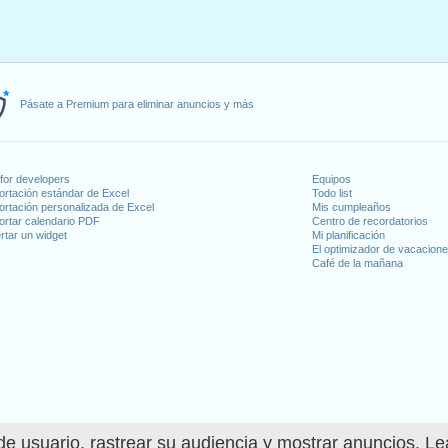
Pásate a Premium para eliminar anuncios y más
for developers
Equipos
ortación estándar de Excel
Todo list
ortación personalizada de Excel
Mis cumpleaños
ortar calendario PDF
Centro de recordatorios
rtar un widget
Mi planificación
El optimizador de vacacion
Café de la mañana
e usuario, rastrear su audiencia y mostrar anuncios. L