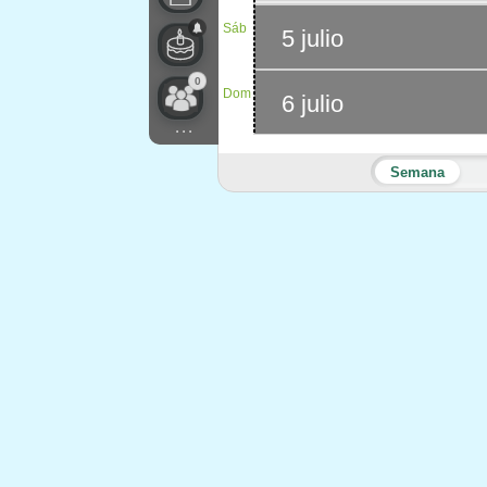
Sáb
5 julio
0
Dom
6 julio
...
Semana