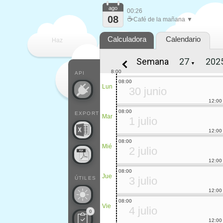
ago
00:26
08
☕
Café de la mañana ▼
Calculadora
Calendario
Haz
Semana
▼
que
8:00
API
08:00
Lun
30 junio
12:00
08:00
EXPORT
Mar
1 julio
12:00
08:00
Mié
2 julio
12:00
08:00
Jue
3 julio
ÚTILES
12:00
08:00
Vie
4 julio
0
12:00