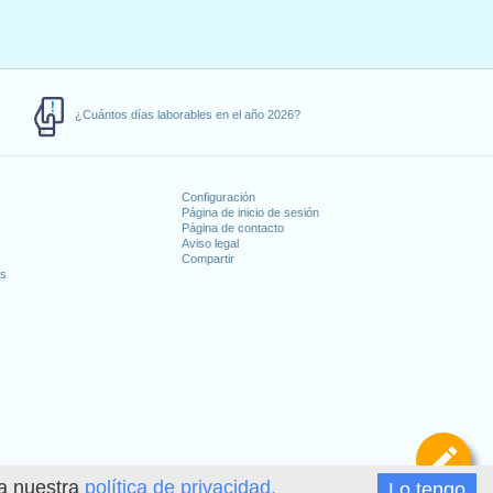
¿Cuántos días laborables en el año 2026?
Configuración
Página de inicio de sesión
Página de contacto
Aviso legal
Compartir
es
De
ea nuestra
política de privacidad.
Lo tengo