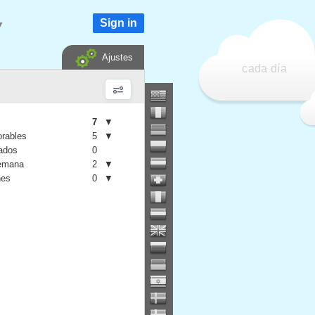
Sign in
▼
Ajustes
cada día
7
▼
orables
5
▼
iados
0
semana
2
▼
nes
0
▼