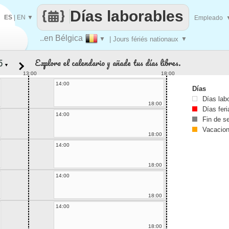
Días laborables
ES
|
EN
▼
Empleado
..en Bélgica
▼
| Jours fériés nationaux
▼
Explora el calendario y añade tus días libres.
▼
13:00
18:00
14:00
Días
Días lab
18:00
Días fer
14:00
Fin de 
Vacacio
18:00
14:00
18:00
14:00
18:00
14:00
18:00