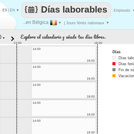
Días laborables
ES
|
EN
▼
Empleado
..en Bélgica
▼
| Jours fériés nationaux
▼
Explora el calendario y añade tus días libres.
▼
13:00
18:00
14:00
Días
Días lab
18:00
Días fer
14:00
Fin de 
Vacacio
18:00
14:00
18:00
14:00
18:00
14:00
18:00