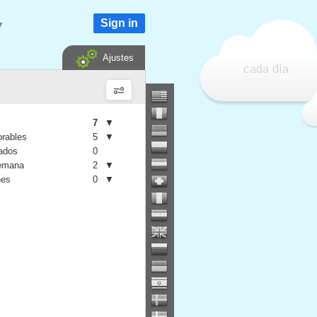
Sign in
▼
Ajustes
cada día
7
▼
orables
5
▼
iados
0
semana
2
▼
nes
0
▼