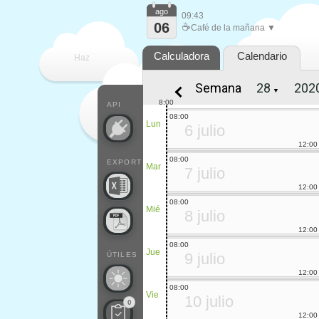
ago
09:43
06
☕
Café de la mañana ▼
Calculadora
Calendario
Haz
Semana
▼
que
8:00
API
08:00
Lun
6 julio
12:00
08:00
EXPORT
Mar
7 julio
12:00
08:00
Mié
8 julio
12:00
08:00
Jue
9 julio
ÚTILES
12:00
08:00
Vie
10 julio
0
12:00