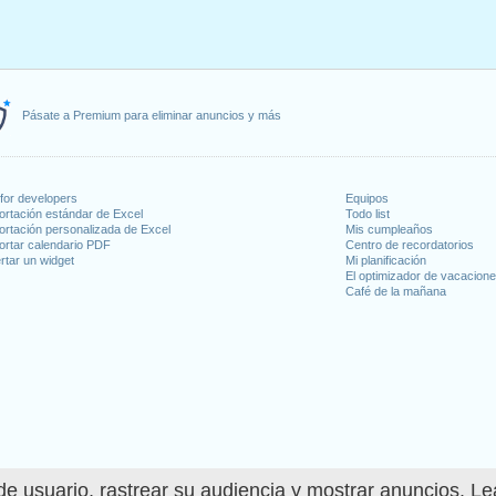
Pásate a Premium para eliminar anuncios y más
for developers
Equipos
ortación estándar de Excel
Todo list
ortación personalizada de Excel
Mis cumpleaños
ortar calendario PDF
Centro de recordatorios
rtar un widget
Mi planificación
El optimizador de vacacion
Café de la mañana
e usuario, rastrear su audiencia y mostrar anuncios. L