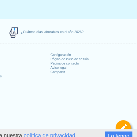
¿Cuántos días laborables en el año 2026?
Configuración
Página de inicio de sesión
Página de contacto
Aviso legal
Compartir
es
De
ea nuestra
política de privacidad.
Lo tengo