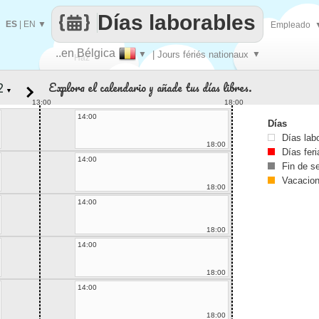
Días laborables
ES
|
EN
▼
Empleado
..en Bélgica
▼
| Jours fériés nationaux
▼
Haz
Explora el calendario y añade tus días libres.
▼
que
13:00
18:00
14:00
Días
Días lab
18:00
Días fer
14:00
Fin de 
Vacacio
18:00
14:00
18:00
14:00
18:00
14:00
18:00