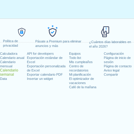
Política de
Pásate a Premium para eliminar
¿Cuántos días laborables en
privacidad
anuncios y más
el año 2026?
Calculadora
API for developers
Equipos
Configuración
Calendario anual
Exportación estándar de
Todo list
Página de inicio de
Calendario
Excel
Mis cumpleaños
sesión
mensual
Exportación personalizada
Centro de
Página de contacto
Calendario
de Excel
recordatorios
Aviso legal
semanal
Exportar calendario PDF
Mi planificación
Compartir
Data
Insertar un widget
El optimizador de
vacaciones
Café de la mañana