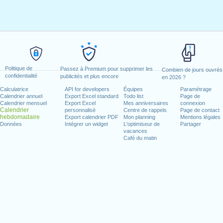
Politique de
Passez à Premium pour supprimer les
Combien de jours ouvrés
confidentialité
publicités et plus encore
en 2026 ?
Calculatrice
API for developers
Équipes
Paramétrage
Calendrier annuel
Export Excel standard
Todo list
Page de
Calendrier mensuel
Export Excel
Mes anniversaires
connexion
Calendrier
personnalisé
Centre de rappels
Page de contact
hebdomadaire
Export calendrier PDF
Mon planning
Mentions légales
Données
Intégrer un widget
L'optimiseur de
Partager
vacances
Café du matin