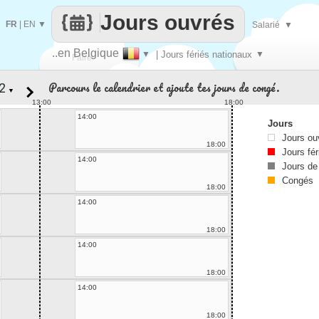
Jours ouvrés
FR
|
EN
▼
Salarié
▼
..en Belgique
▼
| Jours fériés nationaux
▼
Faire
Parcours le calendrier et ajoute tes jours de congé.
▼
que
13:00
18:00
14:00
Jours
Jours ou
18:00
Jours fér
14:00
Jours de
Congés
18:00
14:00
18:00
14:00
18:00
14:00
18:00