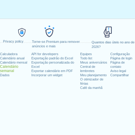
Privacy policy
Torne-se Premium para remover
Quantos dias úteis no ano de
anúncios e mais
2026?
Calculadora
API for developers
Equipes
Configuração
Calendário anual
Exportação padrão do Excel
Todo list
Página de login
Calendário mensal
Exportação personalizada do
Meus aniversários
Página de
Calendário
Excel
Central de
contato
semanal
Exportar calendário em PDF
lembretes
Aviso legal
Dados
Incorporar um widget
Meu planejamento
Compartilhar
O otimizador de
férias
Café da manhã