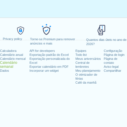
Privacy policy
Torne-se Premium para remover
Quantos dias úteis no ano de
anúncios e mais
2026?
Calculadora
API for developers
Equipes
Configuração
Calendário anual
Exportação padrão do Excel
Todo list
Página de login
Calendário mensal
Exportação personalizada do
Meus aniversários
Página de
Calendário
Excel
Central de
contato
semanal
Exportar calendário em PDF
lembretes
Aviso legal
Dados
Incorporar um widget
Meu planejamento
Compartilhar
O otimizador de
férias
Café da manhã