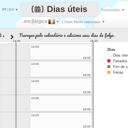
Dias úteis
PT
|
EN
▼
Funcionário
▼
..em Bélgica
▼
| Jours fériés nationaux
▼
Faça
Navegue pelo calendário e adicione seus dias de folga.
▼
cada
13:00
18:00
14:00
Dias
Dias úte
18:00
Feriados
14:00
Fim de 
Férias
18:00
14:00
18:00
14:00
18:00
14:00
18:00