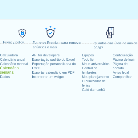
Privacy policy
Torne-se Premium para remover
Quantos dias úteis no ano de
anúncios e mais
2026?
Calculadora
API for developers
Equipes
Configuração
Calendário anual
Exportação padrão do Excel
Todo list
Página de login
Calendário mensal
Exportação personalizada do
Meus aniversários
Página de
Calendário
Excel
Central de
contato
semanal
Exportar calendário em PDF
lembretes
Aviso legal
Dados
Incorporar um widget
Meu planejamento
Compartilhar
O otimizador de
férias
Café da manhã