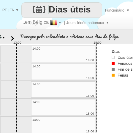
Dias úteis
PT
|
EN
▼
Funcionário
▼
..em Bélgica
▼
| Jours fériés nationaux
▼
Faça
Navegue pelo calendário e adicione seus dias de folga.
▼
cada
13:00
18:00
14:00
Dias
Dias úte
18:00
Feriados
14:00
Fim de 
Férias
18:00
14:00
18:00
14:00
18:00
14:00
18:00