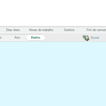
Dias úteis
Horas de trabalho
Ganhos
Fim de sema
s
Ano
Dados
Excel