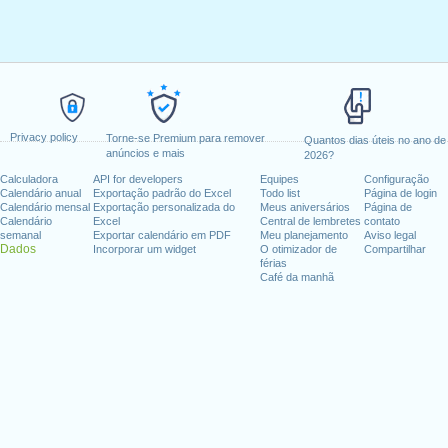
Privacy policy
Torne-se Premium para remover
Quantos dias úteis no ano de
anúncios e mais
2026?
Calculadora
API for developers
Equipes
Configuração
Calendário anual
Exportação padrão do Excel
Todo list
Página de login
Calendário mensal
Exportação personalizada do
Meus aniversários
Página de
Calendário
Excel
Central de lembretes
contato
semanal
Exportar calendário em PDF
Meu planejamento
Aviso legal
Dados
Incorporar um widget
O otimizador de
Compartilhar
férias
Café da manhã