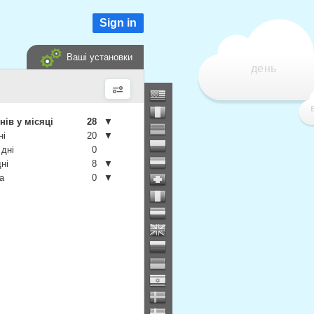
Sign in
Ваші установки
день
нів у місяці
28
▼
ні
20
▼
 дні
0
дні
8
▼
а
0
▼