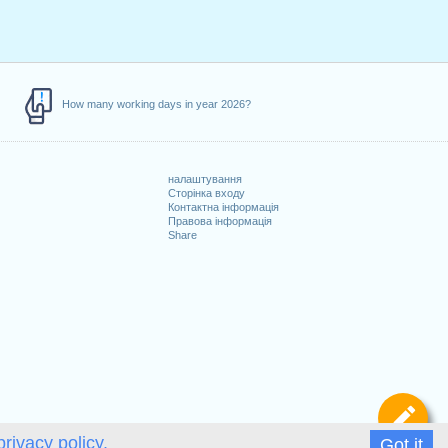
How many working days in year 2026?
налаштування
Сторінка входу
Контактна інформація
Правова інформація
Share
Ви
privacy policy.
Got it