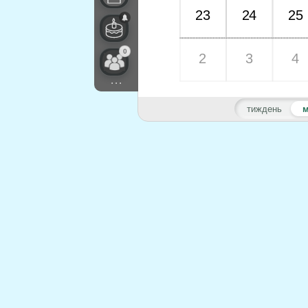
23
24
25
0
2
3
4
...
тиждень
м