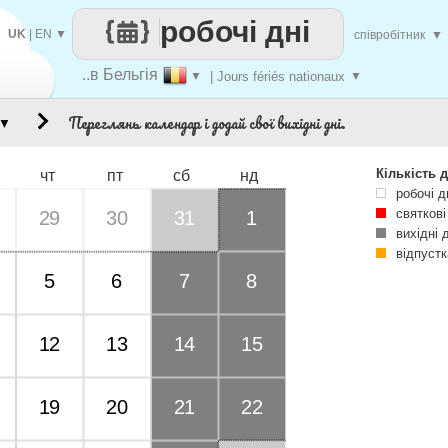
робочі дні
UK
|
EN
▼
співробітник
▼
..в Бельгія
▼
| Jours fériés nationaux
▼
Переглянь календар і додай свої вихідні дні.
▼
Кількість д
чт
пт
сб
нд
робочі д
святкові
29
30
31
1
вихідні 
відпустк
5
6
7
8
12
13
14
15
19
20
21
22