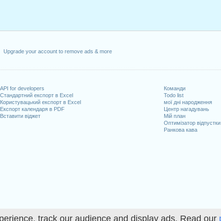
Upgrade your account to remove ads & more
API for developers
Команди
Стандартний експорт в Excel
Todo list
Користувацький експорт в Excel
мої дні народження
Експорт календаря в PDF
Центр нагадувань
Вставити віджет
Мій план
Оптимізатор відпустки
Ранкова кава
perience, track our audience and display ads. Read our