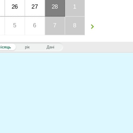
26
27
28
1
5
6
7
8
ісяць
рік
Дані