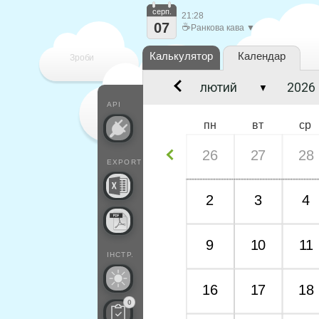
серп.
21:28
07
☕
Ранкова кава ▼
Калькулятор
Календар
Зроби
▼
кожен
API
пн
вт
ср
26
27
28
EXPORT
2
3
4
9
10
11
ІНСТР.
16
17
18
0