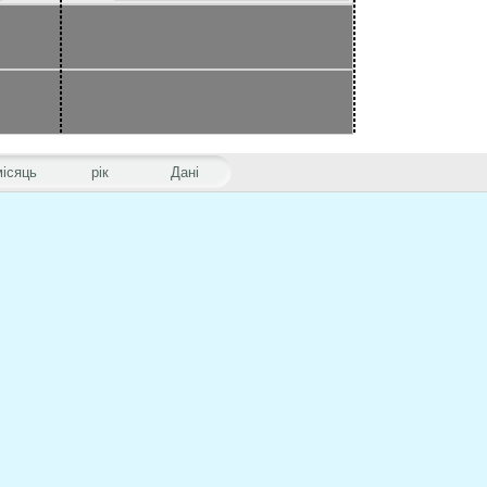
місяць
рік
Дані