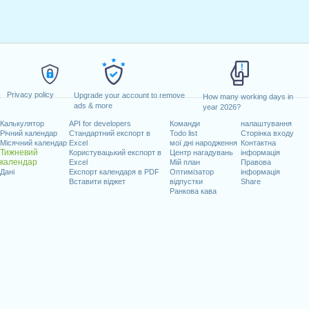
Privacy policy
Upgrade your account to remove
How many working days in
ads & more
year 2026?
Калькулятор
API for developers
Команди
налаштування
Річний календар
Стандартний експорт в
Todo list
Сторінка входу
Місячний календар
Excel
мої дні народження
Контактна
Тижневий
Користувацький експорт в
Центр нагадувань
інформація
календар
Excel
Мій план
Правова
Дані
Експорт календаря в PDF
Оптимізатор
інформація
Вставити віджет
відпустки
Share
Ранкова кава