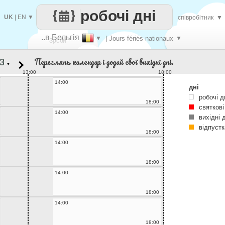
робочі дні
UK
|
EN
▼
співробітник
▼
..в Бельгія
▼
| Jours fériés nationaux
▼
Зроби
Переглянь календар і додай свої вихідні дні.
▼
кожен
13:00
18:00
14:00
дні
робочі д
18:00
святкові
14:00
вихідні 
відпустк
18:00
14:00
18:00
14:00
18:00
14:00
18:00