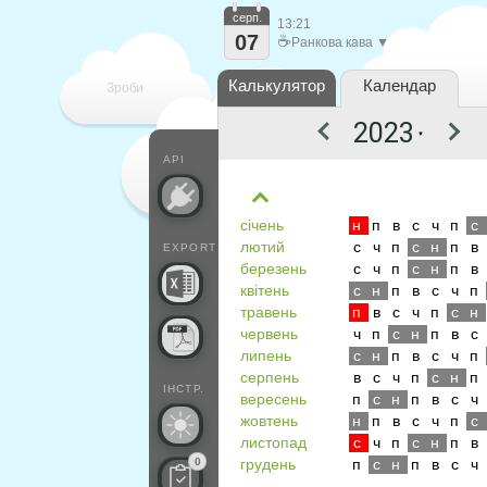
серп.
13:21
07
☕
Ранкова кава ▼
Калькулятор
Календар
Зроби
▼
кожен
API
січень
н
п
в
с
ч
п
с
лютий
с
ч
п
с
н
п
в
EXPORT
березень
с
ч
п
с
н
п
в
квітень
с
н
п
в
с
ч
п
травень
п
в
с
ч
п
с
н
червень
ч
п
с
н
п
в
с
липень
с
н
п
в
с
ч
п
серпень
в
с
ч
п
с
н
п
ІНСТР.
вересень
п
с
н
п
в
с
ч
жовтень
н
п
в
с
ч
п
с
листопад
с
ч
п
с
н
п
в
0
грудень
п
с
н
п
в
с
ч