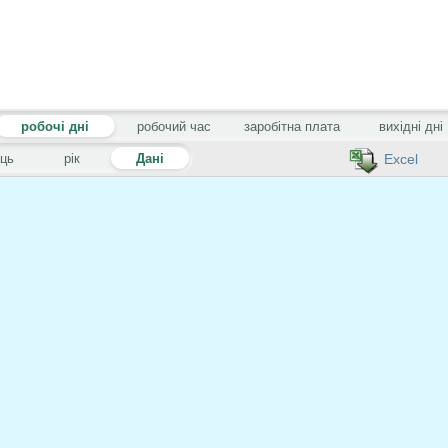
робочі дні
робочий час
заробітна плата
вихідні дні
яць
рік
Дані
Excel