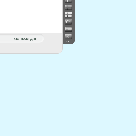
святкові дні
...