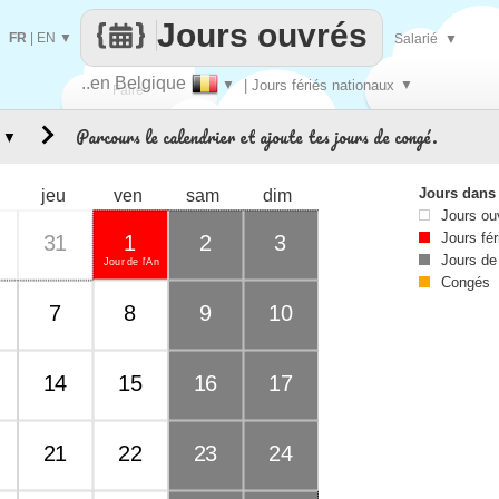
Jours ouvrés
FR
|
EN
▼
Salarié
▼
..en Belgique
▼
| Jours fériés nationaux
▼
Faire
Parcours le calendrier et ajoute tes jours de congé.
▼
que
Jours dans
jeu
ven
sam
dim
Jours ou
Jours fér
31
1
2
3
Jours de
Jour de l'An
Congés
7
8
9
10
14
15
16
17
21
22
23
24