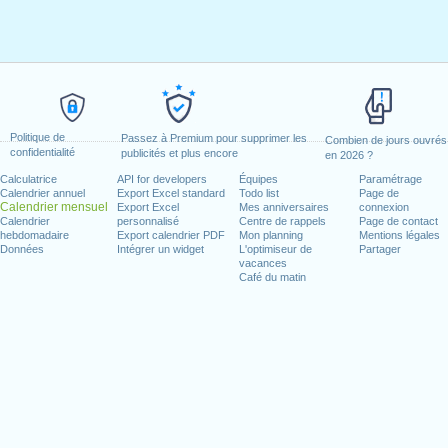
Politique de
Passez à Premium pour supprimer les
Combien de jours ouvrés
confidentialité
publicités et plus encore
en 2026 ?
Calculatrice
API for developers
Équipes
Paramétrage
Calendrier annuel
Export Excel standard
Todo list
Page de
Calendrier mensuel
Export Excel
Mes anniversaires
connexion
Calendrier
personnalisé
Centre de rappels
Page de contact
hebdomadaire
Export calendrier PDF
Mon planning
Mentions légales
Données
Intégrer un widget
L'optimiseur de
Partager
vacances
Café du matin