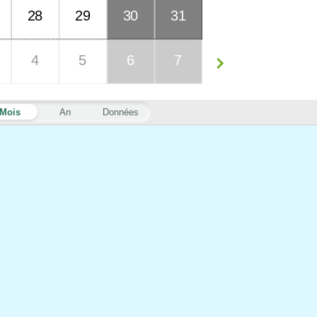
28
29
30
31
4
5
6
7
Mois
An
Données