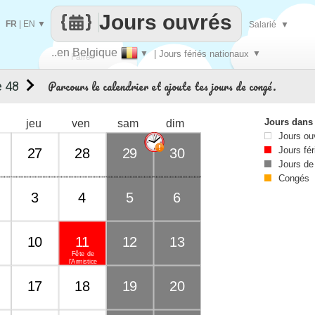
Jours ouvrés
FR
|
EN
▼
Salarié
▼
..en Belgique
▼
| Jours fériés nationaux
▼
Faire
Parcours le calendrier et ajoute tes jours de congé.
 48
que
Jours dans
jeu
ven
sam
dim
Jours ou
Jours fér
27
28
29
30
Jours de
Congés
3
4
5
6
10
11
12
13
Fête de
l'Armistice
17
18
19
20