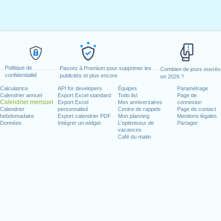
Politique de
Passez à Premium pour supprimer les
Combien de jours ouvrés
confidentialité
publicités et plus encore
en 2026 ?
Calculatrice
API for developers
Équipes
Paramétrage
Calendrier annuel
Export Excel standard
Todo list
Page de
Calendrier mensuel
Export Excel
Mes anniversaires
connexion
Calendrier
personnalisé
Centre de rappels
Page de contact
hebdomadaire
Export calendrier PDF
Mon planning
Mentions légales
Données
Intégrer un widget
L'optimiseur de
Partager
vacances
Café du matin