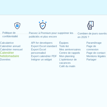
Politique de
Passez à Premium pour supprimer les
Combien de jours ouvrés
confidentialité
publicités et plus encore
en 2026 ?
Calculatrice
API for developers
Équipes
Paramétrage
Calendrier annuel
Export Excel standard
Todo list
Page de
Calendrier mensuel
Export Excel
Mes anniversaires
connexion
Calendrier
personnalisé
Centre de rappels
Page de contact
hebdomadaire
Export calendrier PDF
Mon planning
Mentions légales
Données
Intégrer un widget
L'optimiseur de
Partager
vacances
Café du matin