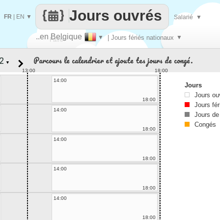
Jours ouvrés
FR
|
EN
▼
Salarié
▼
..en Belgique
▼
| Jours fériés nationaux
▼
Faire
Parcours le calendrier et ajoute tes jours de congé.
▼
que
13:00
18:00
14:00
Jours
Jours ou
18:00
Jours fér
14:00
Jours de
Congés
18:00
14:00
18:00
14:00
18:00
14:00
18:00