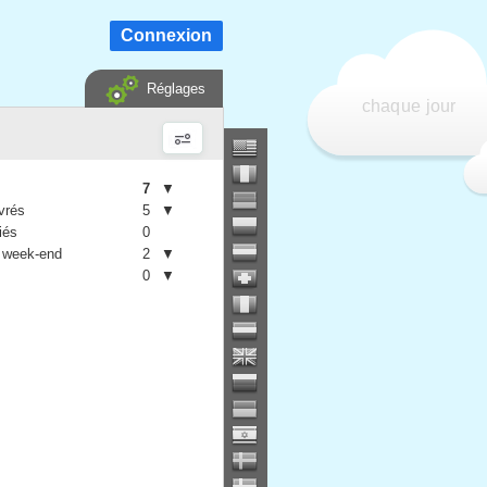
Connexion
Réglages
chaque jour
7
▼
vrés
5
▼
iés
0
 week-end
2
▼
0
▼