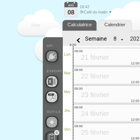
aoû
18:42
08
☕
Café du matin ▼
Calculatrice
Calendrier
Faire
Semaine
▼
que
8:00
API
08:00
Lun
21 février
12:00
08:00
EXPORT
Mar
22 février
12:00
08:00
Mer
23 février
12:00
08:00
Jeu
24 février
OUTILS
12:00
08:00
Ven
25 février
0
12:00