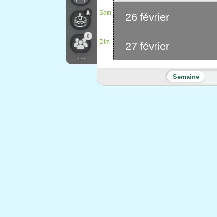
Sam
26 février
0
Dim
27 février
...
Semaine