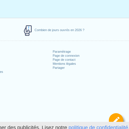
Combien de jours ouvrés en 2026 ?
Paramétrage
Page de connexion
Page de contact
Mentions légales
Partager
ces
Dé
her des publicités. Lisez notre
politique de confidentialité