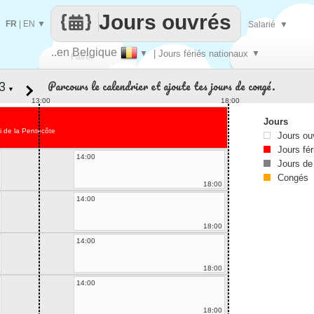
Jours ouvrés
FR
|
EN
▼
Salarié
▼
..en Belgique
▼
| Jours fériés nationaux
▼
Faire
Parcours le calendrier et ajoute tes jours de congé.
▼
que
13:00
18:00
Jours
i de la Pentecôte
Jours ou
Jours fér
14:00
Jours de
Congés
18:00
14:00
18:00
14:00
18:00
14:00
18:00