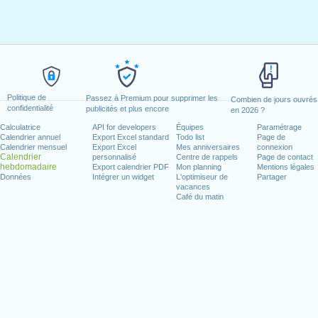
Politique de
Passez à Premium pour supprimer les
Combien de jours ouvrés
confidentialité
publicités et plus encore
en 2026 ?
Calculatrice
API for developers
Équipes
Paramétrage
Calendrier annuel
Export Excel standard
Todo list
Page de
Calendrier mensuel
Export Excel
Mes anniversaires
connexion
Calendrier
personnalisé
Centre de rappels
Page de contact
hebdomadaire
Export calendrier PDF
Mon planning
Mentions légales
Données
Intégrer un widget
L'optimiseur de
Partager
vacances
Café du matin