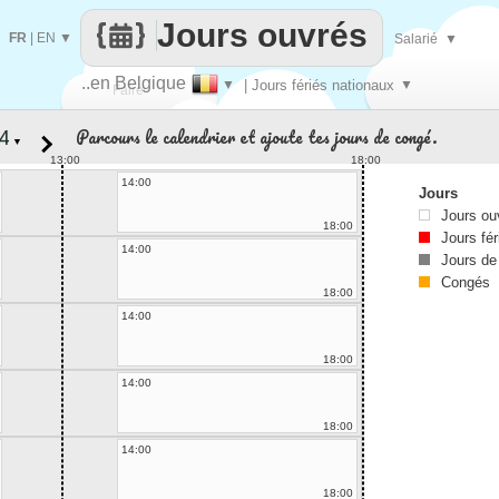
Jours ouvrés
FR
|
EN
▼
Salarié
▼
..en Belgique
▼
| Jours fériés nationaux
▼
Faire
Parcours le calendrier et ajoute tes jours de congé.
▼
que
13:00
18:00
14:00
Jours
Jours ou
18:00
Jours fér
14:00
Jours de
Congés
18:00
14:00
18:00
14:00
18:00
14:00
18:00