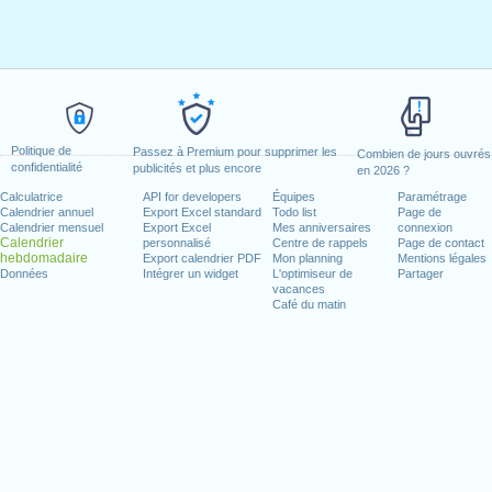
Politique de
Passez à Premium pour supprimer les
Combien de jours ouvrés
confidentialité
publicités et plus encore
en 2026 ?
Calculatrice
API for developers
Équipes
Paramétrage
Calendrier annuel
Export Excel standard
Todo list
Page de
Calendrier mensuel
Export Excel
Mes anniversaires
connexion
Calendrier
personnalisé
Centre de rappels
Page de contact
hebdomadaire
Export calendrier PDF
Mon planning
Mentions légales
Données
Intégrer un widget
L'optimiseur de
Partager
vacances
Café du matin