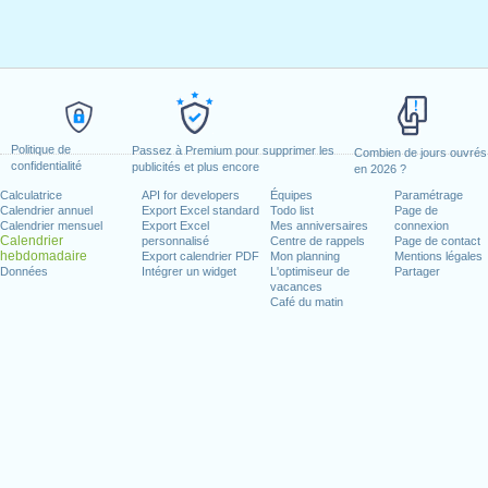
Politique de
Passez à Premium pour supprimer les
Combien de jours ouvrés
confidentialité
publicités et plus encore
en 2026 ?
Calculatrice
API for developers
Équipes
Paramétrage
Calendrier annuel
Export Excel standard
Todo list
Page de
Calendrier mensuel
Export Excel
Mes anniversaires
connexion
Calendrier
personnalisé
Centre de rappels
Page de contact
hebdomadaire
Export calendrier PDF
Mon planning
Mentions légales
Données
Intégrer un widget
L'optimiseur de
Partager
vacances
Café du matin