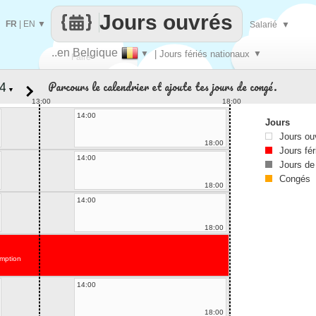
Jours ouvrés
FR
|
EN
▼
Salarié
▼
..en Belgique
▼
| Jours fériés nationaux
▼
Faire
Parcours le calendrier et ajoute tes jours de congé.
▼
que
13:00
18:00
14:00
Jours
Jours ou
18:00
Jours fér
14:00
Jours de
Congés
18:00
14:00
18:00
mption
14:00
18:00