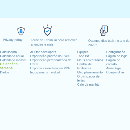
Privacy policy
Torne-se Premium para remover
Quantos dias úteis no ano de
anúncios e mais
2026?
Calculadora
API for developers
Equipes
Configuração
Calendário anual
Exportação padrão do Excel
Todo list
Página de login
Calendário mensal
Exportação personalizada do
Meus aniversários
Página de
Calendário
Excel
Central de
contato
semanal
Exportar calendário em PDF
lembretes
Aviso legal
Dados
Incorporar um widget
Meu planejamento
Compartilhar
O otimizador de
férias
Café da manhã