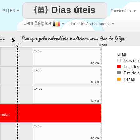
Dias úteis
PT
|
EN
▼
Funcionário
▼
..em Bélgica
▼
| Jours fériés nationaux
▼
Faça
Navegue pelo calendário e adicione seus dias de folga.
▼
cada
13:00
18:00
14:00
Dias
Dias úte
18:00
Feriados
14:00
Fim de 
Férias
18:00
14:00
18:00
mption
14:00
18:00