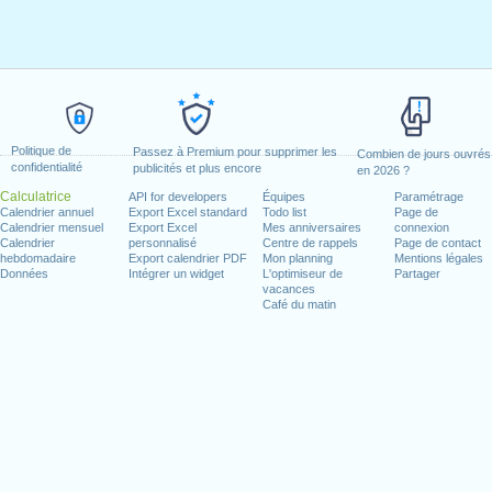
Politique de
Passez à Premium pour supprimer les
Combien de jours ouvrés
confidentialité
publicités et plus encore
en 2026 ?
Calculatrice
API for developers
Équipes
Paramétrage
Calendrier annuel
Export Excel standard
Todo list
Page de
Calendrier mensuel
Export Excel
Mes anniversaires
connexion
Calendrier
personnalisé
Centre de rappels
Page de contact
hebdomadaire
Export calendrier PDF
Mon planning
Mentions légales
Données
Intégrer un widget
L'optimiseur de
Partager
vacances
Café du matin