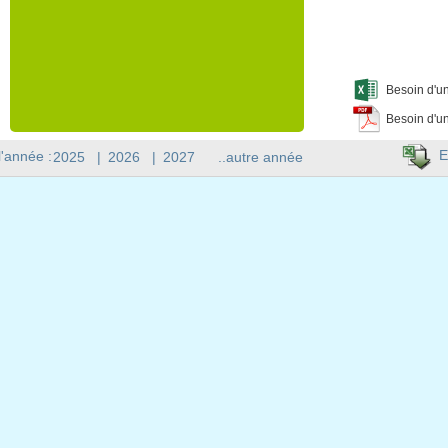
Besoin d'un
Besoin d'un
E
l'année :
2025
|
2026
|
2027
..autre année