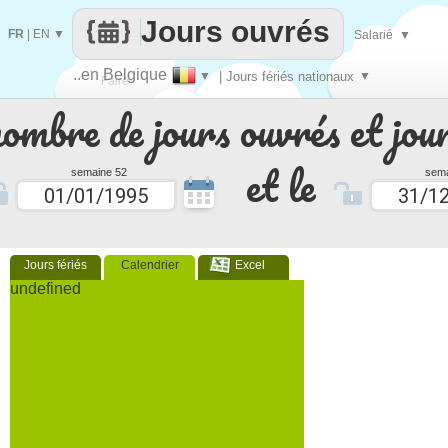
Jours ouvrés
FR
|
EN
▼
Salarié
▼
..en Belgique
▼
| Jours fériés nationaux
▼
Faire
nombre de jours ouvrés et jour
que
et le
semaine 52
sema
Jours fériés
Calendrier
Excel
undefined