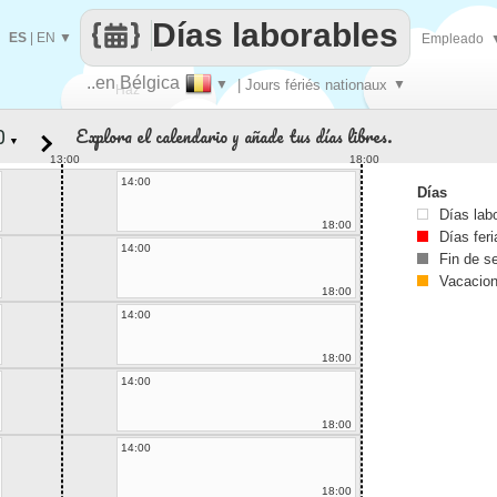
Días laborables
ES
|
EN
▼
Empleado
..en Bélgica
▼
| Jours fériés nationaux
▼
Haz
Explora el calendario y añade tus días libres.
▼
que
13:00
18:00
14:00
Días
Días lab
18:00
Días fer
14:00
Fin de 
Vacacio
18:00
14:00
18:00
14:00
18:00
14:00
18:00