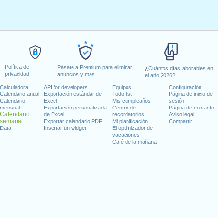
Política de
Pásate a Premium para eliminar
¿Cuántos días laborables en
privacidad
anuncios y más
el año 2026?
Calculadora
API for developers
Equipos
Configuración
Calendario anual
Exportación estándar de
Todo list
Página de inicio de
Calendario
Excel
Mis cumpleaños
sesión
mensual
Exportación personalizada
Centro de
Página de contacto
Calendario
de Excel
recordatorios
Aviso legal
semanal
Exportar calendario PDF
Mi planificación
Compartir
Data
Insertar un widget
El optimizador de
vacaciones
Café de la mañana