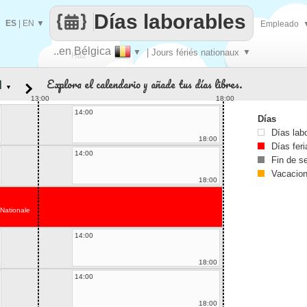
Días laborables
ES
|
EN
▼
Empleado
..en Bélgica
▼
| Jours fériés nationaux
▼
Haz
Explora el calendario y añade tus días libres.
▼
que
13:00
18:00
14:00
Días
Días lab
18:00
Días fer
14:00
Fin de 
Vacacio
18:00
 Nationale
14:00
18:00
14:00
18:00