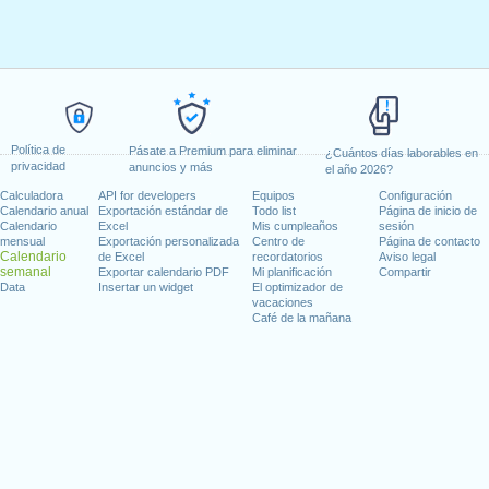
Política de
Pásate a Premium para eliminar
¿Cuántos días laborables en
privacidad
anuncios y más
el año 2026?
Calculadora
API for developers
Equipos
Configuración
Calendario anual
Exportación estándar de
Todo list
Página de inicio de
Calendario
Excel
Mis cumpleaños
sesión
mensual
Exportación personalizada
Centro de
Página de contacto
Calendario
de Excel
recordatorios
Aviso legal
semanal
Exportar calendario PDF
Mi planificación
Compartir
Data
Insertar un widget
El optimizador de
vacaciones
Café de la mañana