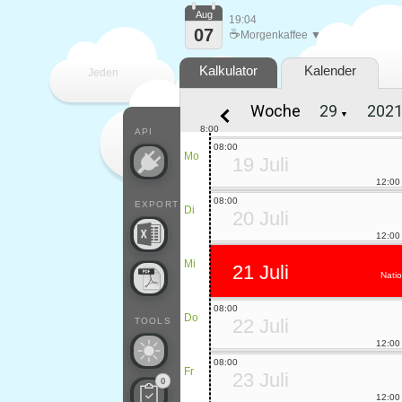
Aug
19:04
07
☕
Morgenkaffee ▼
Kalkulator
Kalender
Jeden
Woche
▼
Tag
8:00
API
08:00
Mo
19 Juli
12:00
08:00
EXPORT
Di
20 Juli
12:00
Mi
21 Juli
Natio
08:00
Do
22 Juli
TOOLS
12:00
08:00
Fr
23 Juli
0
12:00