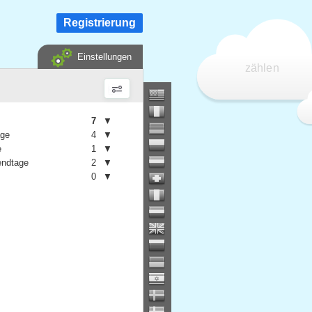
Registrierung
Einstellungen
zählen
7
▼
age
4
▼
e
1
▼
ndtage
2
▼
0
▼