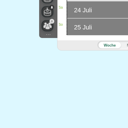
Sa
24 Juli
0
So
25 Juli
...
Woche