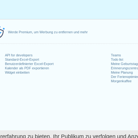
Werde Premium, um Werbung zu entfernen und mehr
API for developers
Teams
Standard-Excel-Export
Todo list
Benutzerdefinierter Excel-Export
Meine Geburtstag
Kalender als PDF exportieren
Erinnerungszentra
Widget einbetten
Meine Planung
Der Ferienoptimie
Morgenkaffee
fahrung zu bieten, Ihr Publikum zu verfolgen und Anze