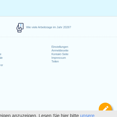
Wie viele Arbeitstage im Jahr 2026?
Einstellungen
Anmeldeseite
e
Kontakt-Seite
le
Impressum
Teilen
rer
Def
igen anzuzeigen. Lesen Sie hier bitte
unsere