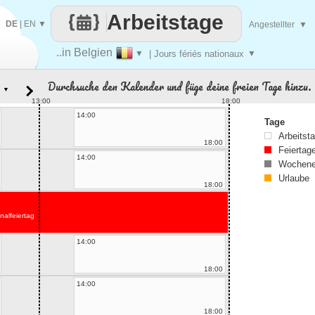
Arbeitstage
DE
|
EN
▼
Angestellter
▼
..in Belgien
▼
| Jours fériés nationaux
▼
Durchsuche den Kalender und füge deine freien Tage hinzu.
▼
13:00
18:00
14:00
Tage
Arbeitst
18:00
Feiertag
14:00
Wochene
Urlaube
18:00
nalfeiertag
14:00
18:00
14:00
18:00