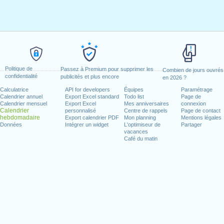
Politique de
Passez à Premium pour supprimer les
Combien de jours ouvrés
confidentialité
publicités et plus encore
en 2026 ?
Calculatrice
API for developers
Équipes
Paramétrage
Calendrier annuel
Export Excel standard
Todo list
Page de
Calendrier mensuel
Export Excel
Mes anniversaires
connexion
Calendrier
personnalisé
Centre de rappels
Page de contact
hebdomadaire
Export calendrier PDF
Mon planning
Mentions légales
Données
Intégrer un widget
L'optimiseur de
Partager
vacances
Café du matin