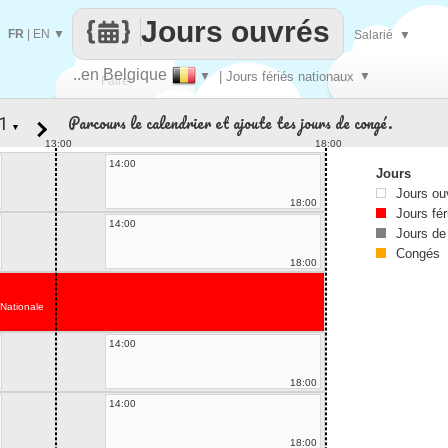
Jours ouvrés
FR
|
EN
▼
Salarié
▼
..en Belgique
▼
| Jours fériés nationaux
▼
Faire
Parcours le calendrier et ajoute tes jours de congé.
▼
que
13:00
18:00
14:00
Jours
Jours ou
18:00
Jours fér
14:00
Jours de
Congés
18:00
 Nationale
14:00
18:00
14:00
18:00