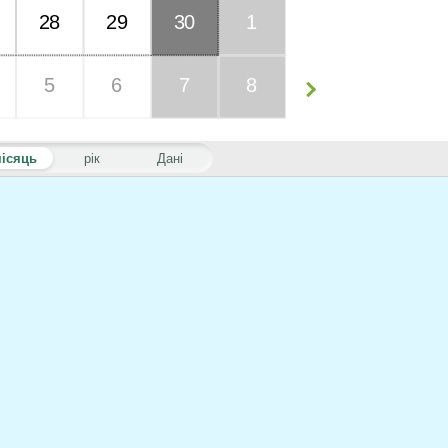
28
29
30
1
5
6
7
8
ісяць
рік
Дані