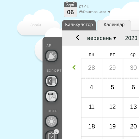
серп.
07:04
06
☕
Ранкова кава ▼
Калькулятор
Календар
Зроби
▼
кожен
API
пн
вт
ср
28
29
30
EXPORT
4
5
6
11
12
13
ІНСТР.
18
19
20
0