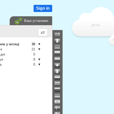
Sign in
Ваші установки
день
нів у місяці
30
▼
ні
21
▼
 дні
0
дні
9
▼
а
0
▼