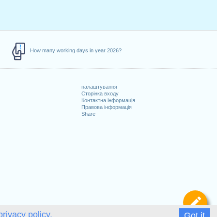
How many working days in year 2026?
налаштування
Сторінка входу
Контактна інформація
Правова інформація
Share
Ви
privacy policy.
Got it