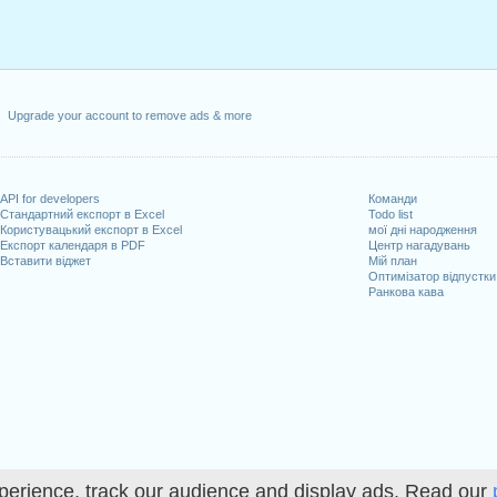
Upgrade your account to remove ads & more
API for developers
Команди
Стандартний експорт в Excel
Todo list
Користувацький експорт в Excel
мої дні народження
Експорт календаря в PDF
Центр нагадувань
Вставити віджет
Мій план
Оптимізатор відпустки
Ранкова кава
perience, track our audience and display ads. Read our