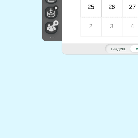
25
26
27
0
2
3
4
...
тиждень
м