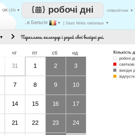
робочі дні
UK
|
EN
▼
співробітник
▼
..в Бельгія
▼
| Jours fériés nationaux
▼
Переглянь календар і додай свої вихідні дні.
▼
Кількість д
чт
пт
сб
нд
робочі д
святкові
31
1
2
3
вихідні 
відпустк
7
8
9
10
14
15
16
17
21
22
23
24