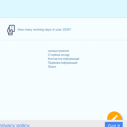
How many working days in year 2026?
налаштування
Сторінка входу
Контактна інформація
Правова інформація
Share
и
Ви
privacy policy.
Got it