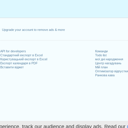
Upgrade your account to remove ads & more
API for developers
Команди
Стандартний експорт в Excel
Todo list
Користувацький експорт в Excel
мої дні народження
Експорт календаря в PDF
Центр нагадувань
Вставити віджет
Мій план
Оптимізатор відпустк
Ранкова кава
perience, track our audience and display ads. Read our