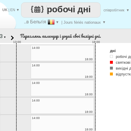
робочі дні
UK
|
EN
▼
співробітник
▼
..в Бельгія
▼
| Jours fériés nationaux
▼
Переглянь календар і додай свої вихідні дні.
▼
13:00
18:00
14:00
дні
робочі д
18:00
святкові
14:00
вихідні 
відпустк
18:00
14:00
18:00
14:00
18:00
14:00
18:00