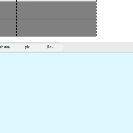
місяць
рік
Дані