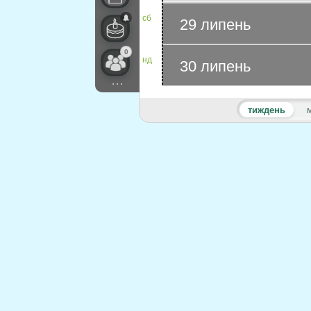
сб
29 липень
0
нд
30 липень
...
тиждень