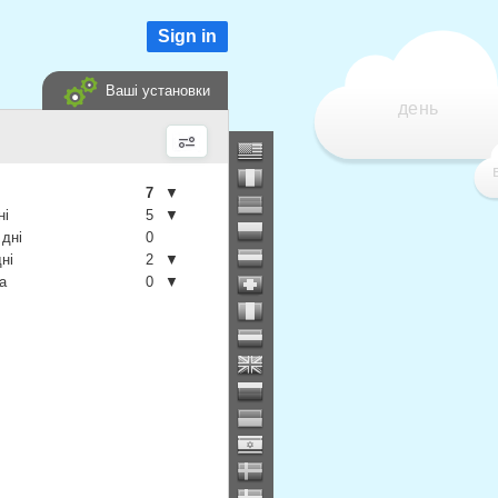
Sign in
Ваші установки
день
7
▼
ні
5
▼
 дні
0
дні
2
▼
а
0
▼