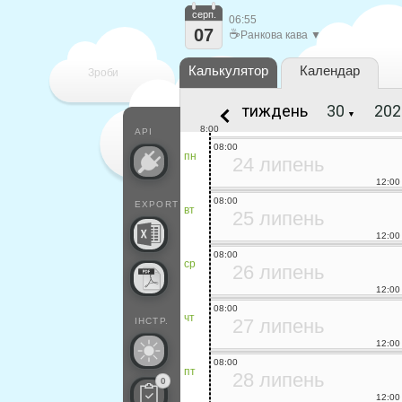
серп.
06:55
07
☕
Ранкова кава ▼
Калькулятор
Календар
Зроби
тиждень
▼
кожен
8:00
API
08:00
пн
24 липень
12:00
08:00
EXPORT
вт
25 липень
12:00
08:00
ср
26 липень
12:00
08:00
чт
27 липень
ІНСТР.
12:00
08:00
пт
28 липень
0
12:00