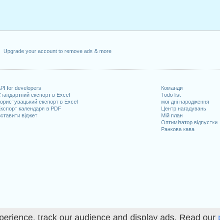
Upgrade your account to remove ads & more
PI for developers
Команди
тандартний експорт в Excel
Todo list
ористувацький експорт в Excel
мої дні народження
кспорт календаря в PDF
Центр нагадувань
ставити віджет
Мій план
Оптимізатор відпустки
Ранкова кава
perience, track our audience and display ads. Read our