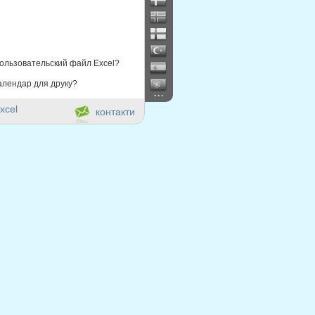
ользовательский файл Excel?
алендар для друку?
...
xcel
контакти