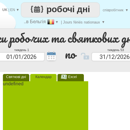
робочі дні
UK
|
EN
▼
співробітник
▼
..в Бельгія
▼
| Jours fériés nationaux
▼
ки робочих та святкових дн
по
тиждень 1
тиждень 53
Святкові дні
Календар
Excel
undefined