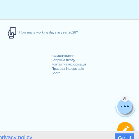
How many working days in year 2026?
налаштування
Сторінка входу
Контактна інформація
Правова інформація
Share
AI
Ви
privacy policy.
Got it