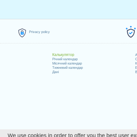
Privacy policy
Калькулятор
A
Річний календар
С
Місячний календар
К
Тижневий календар
Е
Дані
В
We use cookies in order to offer you the best user ex