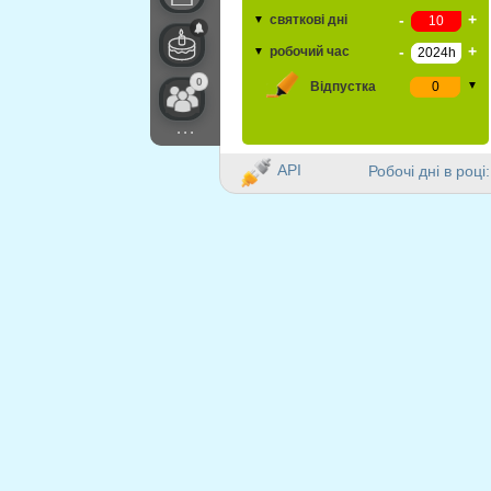
-
+
святкові дні
▼
-
+
робочий час
▼
0
Відпустка
▼
...
API
Робочі дні в році: