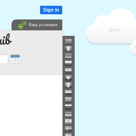
Sign in
Ваші установки
день
ів