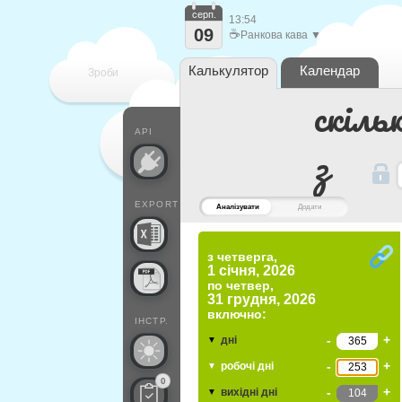
серп.
13:54
09
☕
Ранкова кава ▼
Калькулятор
Календар
Зроби
скіль
кожен
API
з
EXPORT
Аналізувати
Додати
з четверга,
1 січня, 2026
по
четвер,
31 грудня, 2026
включно:
ІНСТР.
-
+
дні
▼
-
+
робочі дні
▼
0
-
+
вихідні дні
▼