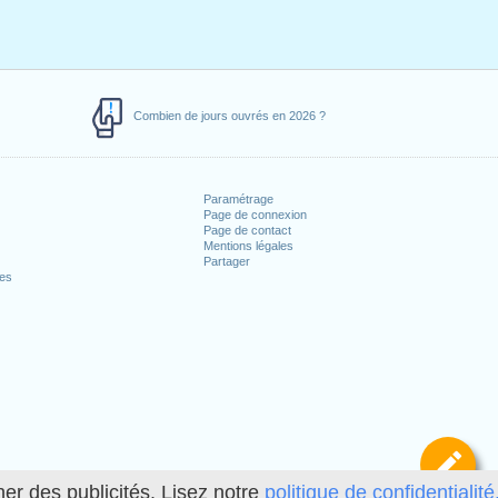
Combien de jours ouvrés en 2026 ?
Paramétrage
Page de connexion
Page de contact
Mentions légales
Partager
ces
Dé
her des publicités. Lisez notre
politique de confidentialité