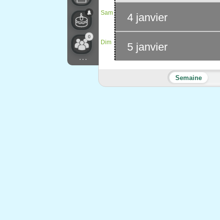
Sam
4 janvier
0
Dim
5 janvier
...
Semaine