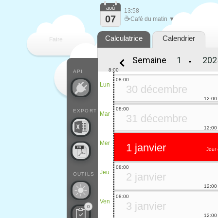
aoû
13:58
07
☕
Café du matin ▼
Calculatrice
Calendrier
Faire
Semaine
▼
que
8:00
API
08:00
Lun
30 décembre
12:00
08:00
EXPORT
Mar
31 décembre
12:00
Mer
1 janvier
Jour 
08:00
Jeu
2 janvier
OUTILS
12:00
08:00
Ven
3 janvier
0
12:00