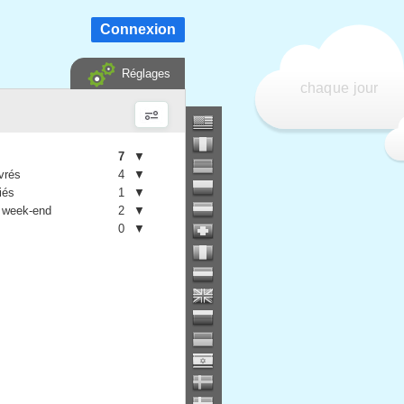
Connexion
Réglages
chaque jour
7
▼
vrés
4
▼
iés
1
▼
 week-end
2
▼
0
▼