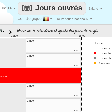
Jours ouvrés
FR
|
EN
▼
Salarié
▼
..en Belgique
▼
| Jours fériés nationaux
▼
Parcours le calendrier et ajoute tes jours de congé.
▼
13:00
18:00
14:00
Jours
Jours ou
18:00
Jours fér
14:00
Jours de
Congés
18:00
de l'An
14:00
18:00
14:00
18:00