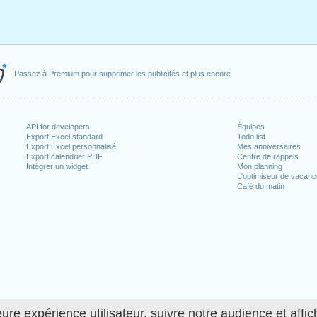
Passez à Premium pour supprimer les publicités et plus encore
API for developers
Équipes
Export Excel standard
Todo list
Export Excel personnalisé
Mes anniversaires
Export calendrier PDF
Centre de rappels
Intégrer un widget
Mon planning
L'optimiseur de vacan
Café du matin
ure expérience utilisateur, suivre notre audience et affic