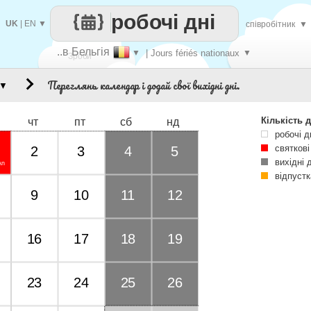
робочі дні
UK
|
EN
▼
співробітник
▼
..в Бельгія
▼
| Jours fériés nationaux
▼
Зроби
Переглянь календар і додай свої вихідні дні.
▼
кожен
Кількість д
чт
пт
сб
нд
робочі д
святкові
2
3
4
5
вихідні 
An
відпустк
9
10
11
12
16
17
18
19
23
24
25
26